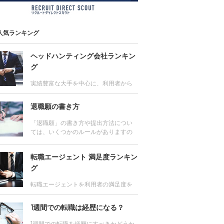
人気ランキング
ヘッドハンティング会社ランキン
グ
実績豊富な大手を中心に、利用者から
の評価が高いヘッドハンティング会社
をランキング。またエグゼクティブ層
退職願の書き方
はもちろん、マネジメント層、専門
職、外資系に強いヘッドハンティング
「退職願」の書き方や提出方法につい
会社の情報や各社のサービス比較も。
ては、いくつかのルールがありますの
で、 手順とポイントを押さえて、しっ
かりと準備しましょう。転職の際、よ
転職エージェント 満足度ランキン
く聞かれる質問やその対策についても
解説します。
グ
転職エージェントを利用者の満足度を
もとにランキング。転職成功者が支持
するおすすめの転職エージェントは？
1週間での転職は経歴になる？
各社の求人数や得意とする業種、評判
を網羅した転職エージェントの満足度