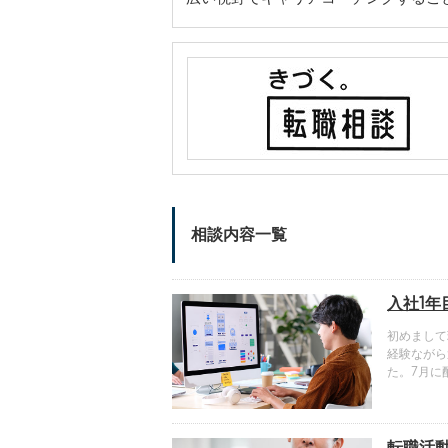
相談内容一覧
入社1
初めまして
経験ながら運
た。7月に