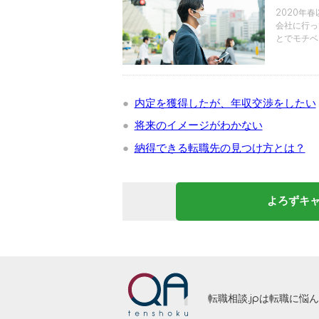
2020年
会社に行っ
とでモチベ
で、あまり
内定を獲得したが、年収交渉をしたい
将来のイメージがわかない
納得できる転職先の見つけ方とは？
よろずキ
転職相談.jpは転職に