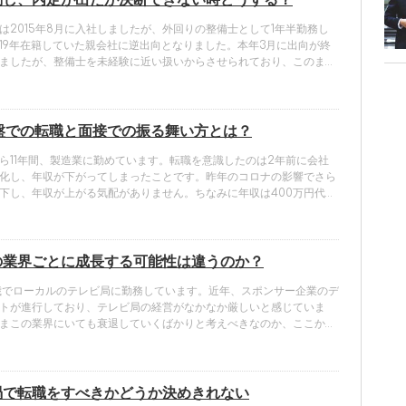
動し、内定が出たが決断できない時どうする？
は2015年8月に入社しましたが、外回りの整備士として1年半勤務し
19年在籍していた親会社に逆出向となりました。本年3月に出向が終
ましたが、整備士を未経験に近い扱いからさせられており、このまま
やっていると、定年になっても以前親会社に勤務していた際の評価を
てしまう恐れがあり、年齢的に体力も厳しい事から転職を考えていま
中盤での転職と面接での振る舞い方とは？
ら11年間、製造業に勤めています。転職を意識したのは2年前に会社
化し、年収が下がってしまったことです。昨年のコロナの影響でさら
下し、年収が上がる気配がありません。ちなみに年収は400万円代後
期や先輩も同じような状況のようです。
の業界ごとに成長する可能性は違うのか？
歳でローカルのテレビ局に勤務しています。近年、スポンサー企業のデ
トが進行しており、テレビ局の経営がなかなか厳しいと感じていま
まこの業界にいても衰退していくばかりと考えべきなのか、ここから
やデジタル化の波に乗って、業界を立て直せると考えるかで、将来の
変わってくると思う今日この頃です。
禍で転職をすべきかどうか決めきれない