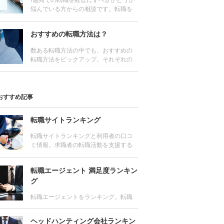
1週間での転職を経歴にすべきかどうか
ランキングを活用しよう
悩んでいる方からの相談です。転職を
実際に経験し、数多くの転職希望者か
ら相談を受けてきた編集長が回答しま
おすすめの転職方法は？
す。
数ある転職方法の中でも、おすすめの
転職方法をピックアップ。それぞれの
特徴やメリット・デメリットをわかり
やすく解説します。
おすすめ記事
転職サイトランキング
転職サイトランキングと利用者の口コ
ミ情報。求職者の転職活動を支援する
転職サイトを求人数、サポート力、利
用者満足度他、様々な角度から評価
転職エージェント 満足度ランキン
し、ランキング。
グ
転職エージェントをランキング。転職
成功者が支持するおすすめの転職エー
ジェントはどこ？求人数や口コミ、利
ヘッドハンティング会社ランキン