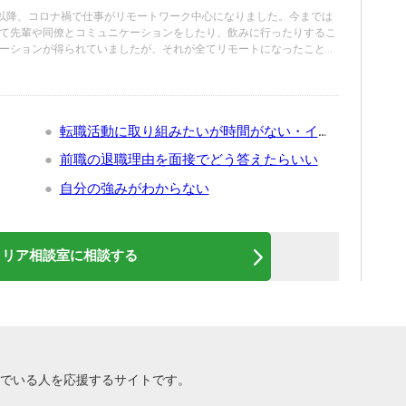
春以降、コロナ禍で仕事がリモートワーク中心になりました。今までは
て先輩や同僚とコミュニケーションをしたり、飲みに行ったりするこ
ーションが得られていましたが、それが全てリモートになったこと
現職に魅力を感じなくなってしまいました。
転職活動に取り組みたいが時間がない・イメージ
前職の退職理由を面接でどう答えたらいい
自分の強みがわからない
ャリア相談室に相談する
悩んでいる人を応援するサイトです。