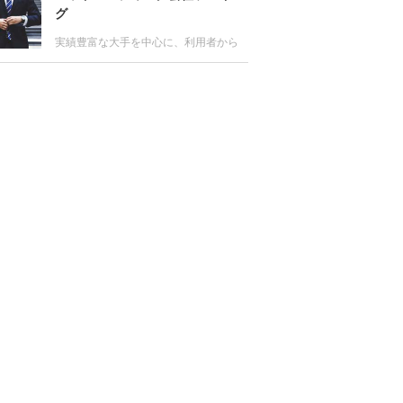
用者からの評判もチェック。転職の無
グ
料サポートが受けられる主な拠点やサ
ービスの特徴も比較しよう。
実績豊富な大手を中心に、利用者から
の評価が高いヘッドハンティング会社
をランキング。またエグゼクティブ層
はもちろん、マネジメント層、専門
職、外資系に強いヘッドハンティング
会社の情報や各社のサービス比較も。