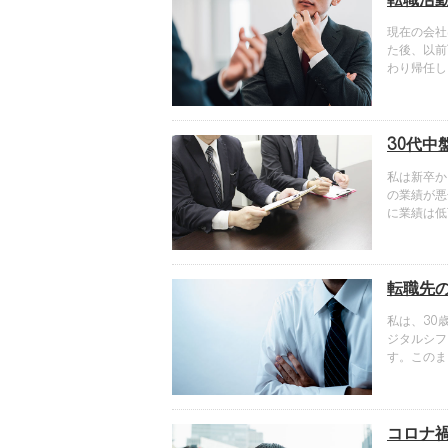
転職活
現在の会社
た後、以前
わり帰任し
のペースで
大きく下げ
す。
30代
私は新卒か
の業績が悪
に業績は低
半です。同
転職先
私は、30
ジタルシフ
す。このま
オンライン
キャリアが
コロナ