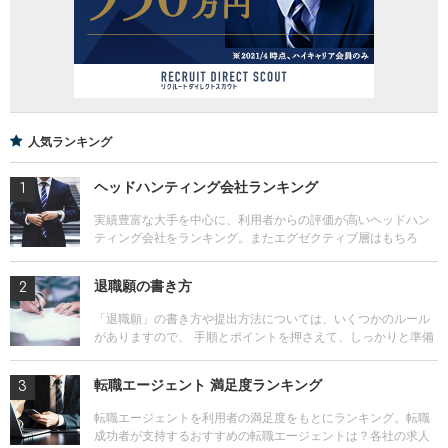
人気ランキング
ヘッドハンティング会社ランキング
実績豊富な大手を中心に、利用者からの評価が高いヘッドハン
ティング会社をランキング。またエグゼクティブ層はもちろ
ん、マネジメント層、専門職、外資系に強いヘッドハンティン
グ会社の情報や各社のサービス比較も。
退職願の書き方
「退職願」の書き方や提出方法については、いくつかのルール
がありますので、 手順とポイントを押さえて、しっかりと準備
しましょう。転職の際、よく聞かれる質問やその対策について
も解説します。
転職エージェント 満足度ランキング
転職エージェントを利用者の満足度をもとにランキング。転職
成功者が支持するおすすめの転職エージェントは？各社の求人