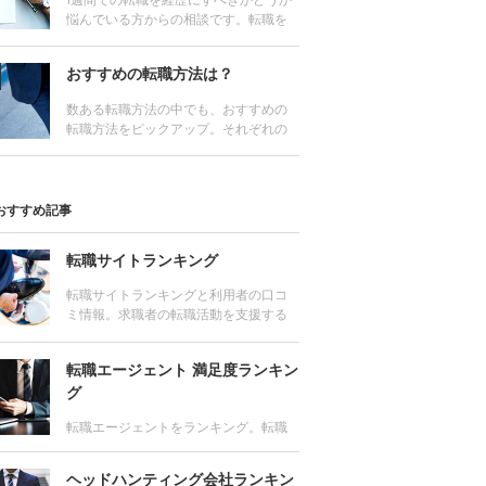
1週間での転職を経歴にすべきかどうか
ランキングを活用しよう
悩んでいる方からの相談です。転職を
実際に経験し、数多くの転職希望者か
ら相談を受けてきた編集長が回答しま
おすすめの転職方法は？
す。
数ある転職方法の中でも、おすすめの
転職方法をピックアップ。それぞれの
特徴やメリット・デメリットをわかり
やすく解説します。
おすすめ記事
転職サイトランキング
転職サイトランキングと利用者の口コ
ミ情報。求職者の転職活動を支援する
転職サイトを求人数、サポート力、利
用者満足度他、様々な角度から評価
転職エージェント 満足度ランキン
し、ランキング。
グ
転職エージェントをランキング。転職
成功者が支持するおすすめの転職エー
ジェントはどこ？求人数や口コミ、利
ヘッドハンティング会社ランキン