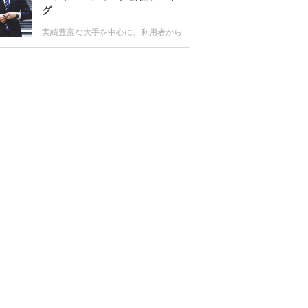
用者からの評判もチェック。転職の無
グ
料サポートが受けられる主な拠点やサ
ービスの特徴も比較しよう。
実績豊富な大手を中心に、利用者から
の評価が高いヘッドハンティング会社
をランキング。またエグゼクティブ層
はもちろん、マネジメント層、専門
職、外資系に強いヘッドハンティング
会社の情報や各社のサービス比較も。