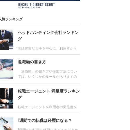
人気ランキング
ヘッドハンティング会社ランキン
グ
実績豊富な大手を中心に、利用者から
の評価が高いヘッドハンティング会社
をランキング。またエグゼクティブ層
退職願の書き方
はもちろん、マネジメント層、専門
職、外資系に強いヘッドハンティング
「退職願」の書き方や提出方法につい
会社の情報や各社のサービス比較も。
ては、いくつかのルールがありますの
で、 手順とポイントを押さえて、しっ
かりと準備しましょう。転職の際、よ
転職エージェント 満足度ランキン
く聞かれる質問やその対策についても
解説します。
グ
転職エージェントを利用者の満足度を
もとにランキング。転職成功者が支持
するおすすめの転職エージェントは？
1週間での転職は経歴になる？
各社の求人数や得意とする業種、評判
を網羅した転職エージェントの満足度