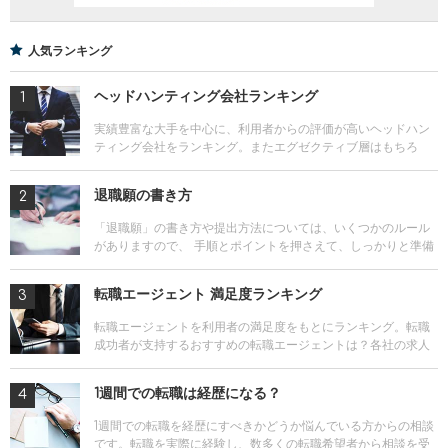
人気ランキング
ヘッドハンティング会社ランキング
実績豊富な大手を中心に、利用者からの評価が高いヘッドハン
ティング会社をランキング。またエグゼクティブ層はもちろ
ん、マネジメント層、専門職、外資系に強いヘッドハンティン
グ会社の情報や各社のサービス比較も。
退職願の書き方
「退職願」の書き方や提出方法については、いくつかのルール
がありますので、 手順とポイントを押さえて、しっかりと準備
しましょう。転職の際、よく聞かれる質問やその対策について
も解説します。
転職エージェント 満足度ランキング
転職エージェントを利用者の満足度をもとにランキング。転職
成功者が支持するおすすめの転職エージェントは？各社の求人
数や得意とする業種、評判を網羅した転職エージェントの満足
度ランキングを活用しよう
1週間での転職は経歴になる？
1週間での転職を経歴にすべきかどうか悩んでいる方からの相談
です。転職を実際に経験し、数多くの転職希望者から相談を受