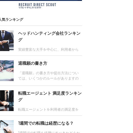
人気ランキング
ヘッドハンティング会社ランキン
グ
実績豊富な大手を中心に、利用者から
の評価が高いヘッドハンティング会社
をランキング。またエグゼクティブ層
退職願の書き方
はもちろん、マネジメント層、専門
職、外資系に強いヘッドハンティング
「退職願」の書き方や提出方法につい
会社の情報や各社のサービス比較も。
ては、いくつかのルールがありますの
で、 手順とポイントを押さえて、しっ
かりと準備しましょう。転職の際、よ
転職エージェント 満足度ランキン
く聞かれる質問やその対策についても
解説します。
グ
転職エージェントを利用者の満足度を
もとにランキング。転職成功者が支持
するおすすめの転職エージェントは？
1週間での転職は経歴になる？
各社の求人数や得意とする業種、評判
を網羅した転職エージェントの満足度