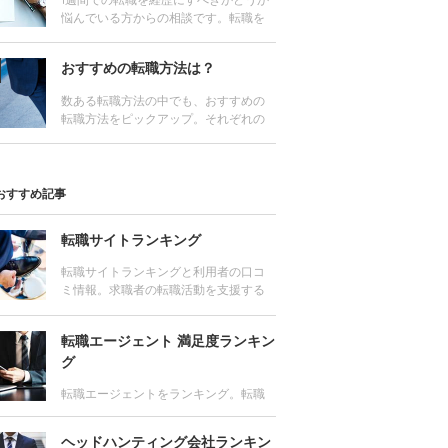
1週間での転職を経歴にすべきかどうか
ランキングを活用しよう
悩んでいる方からの相談です。転職を
実際に経験し、数多くの転職希望者か
ら相談を受けてきた編集長が回答しま
おすすめの転職方法は？
す。
数ある転職方法の中でも、おすすめの
転職方法をピックアップ。それぞれの
特徴やメリット・デメリットをわかり
やすく解説します。
おすすめ記事
転職サイトランキング
転職サイトランキングと利用者の口コ
ミ情報。求職者の転職活動を支援する
転職サイトを求人数、サポート力、利
用者満足度他、様々な角度から評価
転職エージェント 満足度ランキン
し、ランキング。
グ
転職エージェントをランキング。転職
成功者が支持するおすすめの転職エー
ジェントはどこ？求人数や口コミ、利
ヘッドハンティング会社ランキン