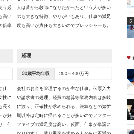
使う必
人は昔から教師になりたかったという人が多い
も高い
のも大きな特徴。やりがいもあり、仕事の満足
め倍率
度も高いが責任も大きいのでプレッシャーも。
経理
30歳平均年収
300～400万円
な仕
会社のお金を管理するのが主な仕事。伝票入力
女性に
や請求書の処理、経費の精算等業務内容は多岐
も長く
に渡り、正確性が求められる。決算などの繁忙
トが好
期以外は定時に帰れることが多いのでアフター
り、仕
ファイブの満足度は高い。反面、仕事が単調に
なりやすく、遣り甲斐を求める人からは不満の