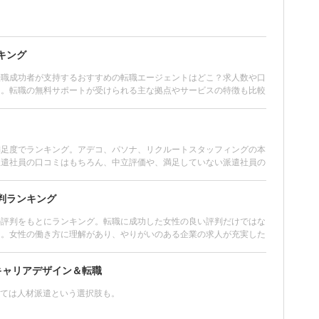
キング
転職成功者が支持するおすすめの転職エージェントはどこ？求人数や口
ク。転職の無料サポートが受けられる主な拠点やサービスの特徴も比較
満足度でランキング。アデコ、パソナ、リクルートスタッフィングの本
派遣社員の口コミはもちろん、中立評価や、満足していない派遣社員の
求人数、福利厚生の比較も。
判ランキング
の評判をもとにランキング。転職に成功した女性の良い評判だけではな
ク。女性の働き方に理解があり、やりがいのある企業の求人が充実した
職を成功させよう。
キャリアデザイン＆転職
ては人材派遣という選択肢も。