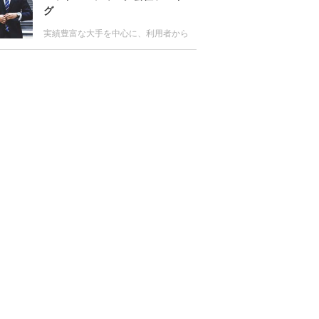
用者からの評判もチェック。転職の無
グ
料サポートが受けられる主な拠点やサ
ービスの特徴も比較しよう。
実績豊富な大手を中心に、利用者から
の評価が高いヘッドハンティング会社
をランキング。またエグゼクティブ層
はもちろん、マネジメント層、専門
職、外資系に強いヘッドハンティング
会社の情報や各社のサービス比較も。